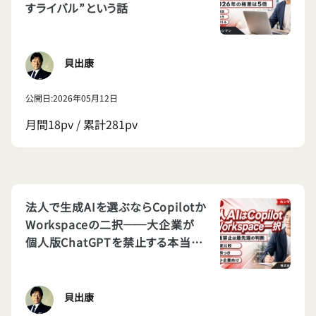
すライバル”という話
貝出康
公開日:2026年05月12日
月間18pv / 累計281pv
法人で生成AIを選ぶならCopilotか
Workspaceの二択──大企業が
個人版ChatGPTを禁止する本当の
理由
貝出康