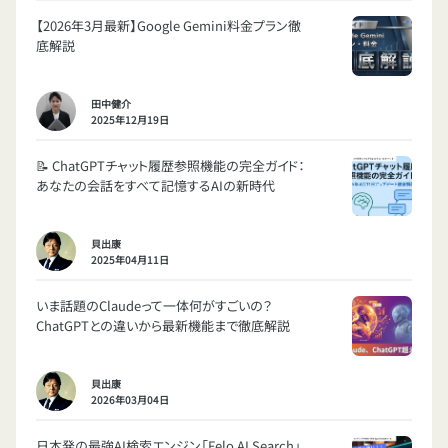
【2026年3月最新】Google Gemini料金プラン徹
底解説
田中健介
2025年12月19日
📝 ChatGPTチャット履歴参照機能の完全ガイド：
あなたの会話をすべて記憶するAIの新時代
貝出康
2025年04月11日
いま話題のClaudeって一体何がすごいの？
ChatGPTとの違いから最新機能まで徹底解説
貝出康
2026年03月04日
日本発の最強AI検索エンジン「Felo AI Search」