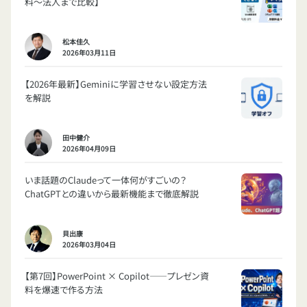
料〜法人まで比較】
松本佳久
2026年03月11日
【2026年最新】Geminiに学習させない設定方法
を解説
田中健介
2026年04月09日
いま話題のClaudeって一体何がすごいの？
ChatGPTとの違いから最新機能まで徹底解説
貝出康
2026年03月04日
【第7回】PowerPoint × Copilot——プレゼン資
料を爆速で作る方法