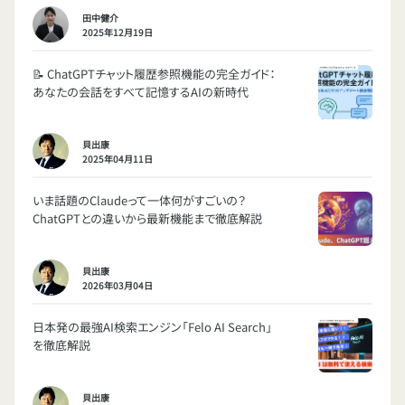
田中健介
2025年12月19日
📝 ChatGPTチャット履歴参照機能の完全ガイド：
あなたの会話をすべて記憶するAIの新時代
貝出康
2025年04月11日
いま話題のClaudeって一体何がすごいの？
ChatGPTとの違いから最新機能まで徹底解説
貝出康
2026年03月04日
日本発の最強AI検索エンジン「Felo AI Search」
を徹底解説
貝出康