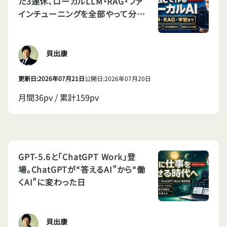
た3連休、ローカルLLM・RAG・ファ
インチューニングを全部やって分か
ったこと
貝出康
更新日:2026年07月21日
公開日:2026年07月20日
月間36pv / 累計159pv
GPT-5.6と「ChatGPT Work」登
場。ChatGPTが“答えるAI”から“働
くAI”に変わった日
貝出康