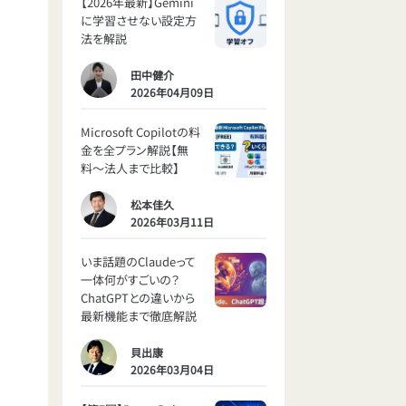
【2026年最新】Gemini
に学習させない設定方
法を解説
田中健介
2026年04月09日
Microsoft Copilotの料
金を全プラン解説【無
料〜法人まで比較】
松本佳久
2026年03月11日
いま話題のClaudeって
一体何がすごいの？
ChatGPTとの違いから
最新機能まで徹底解説
貝出康
2026年03月04日