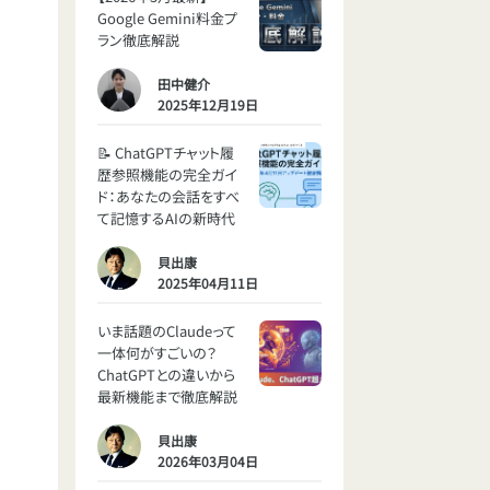
Google Gemini料金プ
ラン徹底解説
田中健介
2025年12月19日
📝 ChatGPTチャット履
歴参照機能の完全ガイ
ド：あなたの会話をすべ
て記憶するAIの新時代
貝出康
2025年04月11日
いま話題のClaudeって
一体何がすごいの？
ChatGPTとの違いから
最新機能まで徹底解説
貝出康
2026年03月04日