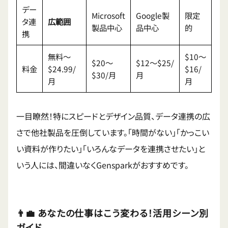
デー
Microsoft
Google製
限定
タ連
広範囲
製品中心
品中心
的
携
無料〜
$10〜
$20〜
$12〜$25/
料金
$24.99/
$16/
$30/月
月
月
月
一目瞭然！特にスピードとデザイン品質、データ連携の広
さで他社製品を圧倒しています。「時間がない」「かっこい
い資料が作りたい」「いろんなデータを連携させたい」と
いう人には、間違いなくGensparkがおすすめです。
👨‍💼 あなたの仕事はこう変わる！活用シーン別
ガイド