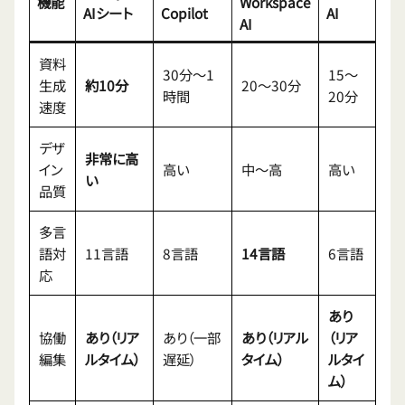
機能
Workspace
AIシート
Copilot
AI
AI
資料
30分〜1
15〜
生成
約10分
20〜30分
時間
20分
速度
デザ
非常に高
イン
高い
中〜高
高い
い
品質
多言
語対
11言語
8言語
14言語
6言語
応
あり
協働
あり（リア
あり（一部
あり（リアル
（リア
編集
ルタイム）
遅延）
タイム）
ルタイ
ム）