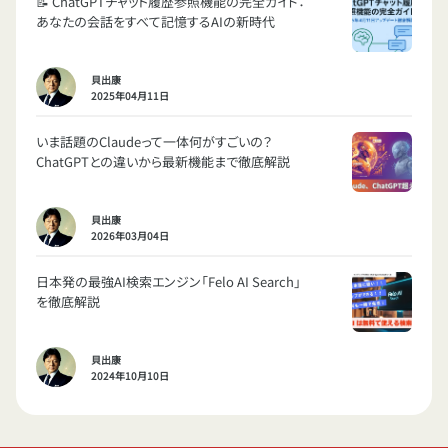
📝 ChatGPTチャット履歴参照機能の完全ガイド：
あなたの会話をすべて記憶するAIの新時代
貝出康
2025年04月11日
いま話題のClaudeって一体何がすごいの？
ChatGPTとの違いから最新機能まで徹底解説
貝出康
2026年03月04日
日本発の最強AI検索エンジン「Felo AI Search」
を徹底解説
貝出康
2024年10月10日