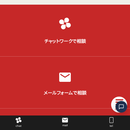
チャットワークで相談
メールフォームで相談
088-611-2333
mail
chat
tel