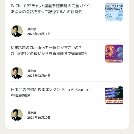
📝 ChatGPTチャット履歴参照機能の完全ガイド：
あなたの会話をすべて記憶するAIの新時代
貝出康
2025年04月11日
いま話題のClaudeって一体何がすごいの？
ChatGPTとの違いから最新機能まで徹底解説
貝出康
2026年03月04日
日本発の最強AI検索エンジン「Felo AI Search」
を徹底解説
貝出康
2024年10月10日