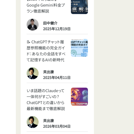
Google Gemini料金プ
ラン徹底解説
田中健介
2025年12月19日
📝 ChatGPTチャット履
歴参照機能の完全ガイ
ド：あなたの会話をすべ
て記憶するAIの新時代
貝出康
2025年04月11日
いま話題のClaudeって
一体何がすごいの？
ChatGPTとの違いから
最新機能まで徹底解説
貝出康
2026年03月04日