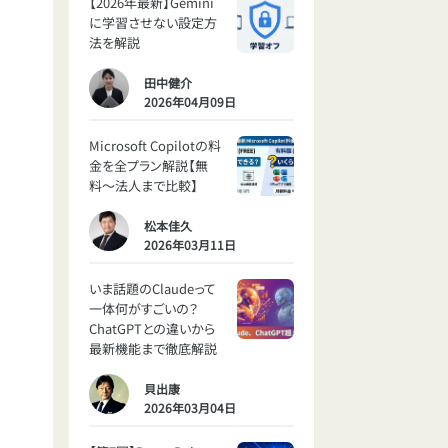
【2026年最新】Gemini
に学習させない設定方
法を解説
田中健介
2026年04月09日
Microsoft Copilotの料
金を全プラン解説【無
料〜法人まで比較】
松本佳久
2026年03月11日
いま話題のClaudeって
一体何がすごいの？
ChatGPTとの違いから
最新機能まで徹底解説
貝出康
2026年03月04日