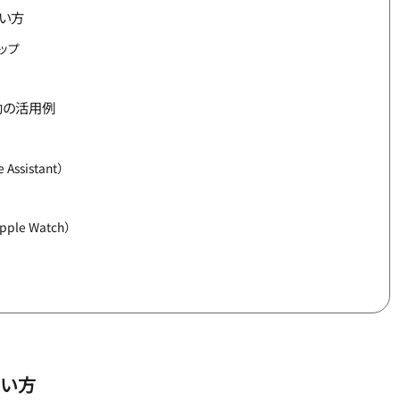
使い方
ップ
助の活用例
ssistant）
le Watch）
使い方