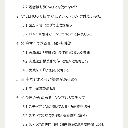
若者はもうGoogleを使わない!?
💡 LLMOって結局なに？レストランで例えてみた
SEO = 食べログで上位を狙う
LLMO = 優秀なコンシェルジュと仲良くなる
🎯 今すぐできる！LLMO実践法
実践法1：「曖昧」を「具体的」に変える魔法
実践法2：構造化で「AIにも人にも優しく」
実践法3：「なぜ」を説明する
📊 実際どれくらい効果があるの？
中小企業の逆転劇
✅ 今日から始める！シンプル3ステップ
ステップ1：AIに聞いてみる（所要時間：5分）
ステップ2：FAQを作る（所要時間：30分）
ステップ3：専門用語に説明を追加（所要時間：20分）