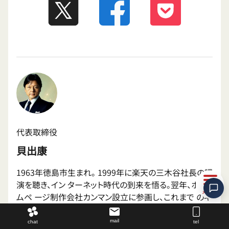
代表取締役
貝出康
1963年徳島市生まれ。 1999年に楽天の三木谷社長の講
演を聴き、イン ターネット時代の到来を悟る。翌年、ホー
ムペ ージ制作会社カンマン設立に参画し、これまで のキ
ャリアで培った営業や人事のスキルを活か しての顧客開
拓や社内・労務管理を実践。2019 年〜代表取締役。
mail
chat
tel