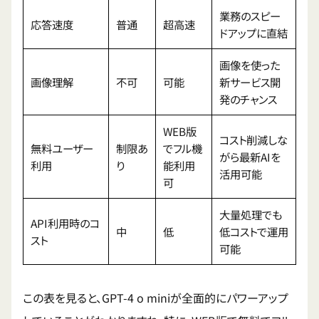
業務のスピー
応答速度
普通
超高速
ドアップに直結
画像を使った
画像理解
不可
可能
新サービス開
発のチャンス
WEB版
コスト削減しな
無料ユーザー
制限あ
でフル機
がら最新AIを
利用
り
能利用
活用可能
可
大量処理でも
API利用時のコ
中
低
低コストで運用
スト
可能
この表を見ると、GPT-4 o miniが全面的にパワーアップ