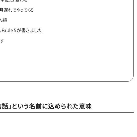
ヶ月遅れでやってくる
ばん損
able 5が書きました
です
何か。「寓話」という名前に込められた意味