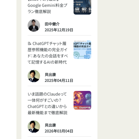
Google Gemini料金プ
ラン徹底解説
田中健介
2025年12月19日
📝 ChatGPTチャット履
歴参照機能の完全ガイ
ド：あなたの会話をすべ
て記憶するAIの新時代
貝出康
2025年04月11日
いま話題のClaudeって
一体何がすごいの？
ChatGPTとの違いから
最新機能まで徹底解説
貝出康
2026年03月04日