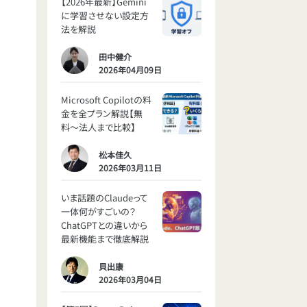
【2026年最新】Gemini
に学習させない設定方
法を解説
田中健介
2026年04月09日
Microsoft Copilotの料
金を全プラン解説【無
料〜法人まで比較】
松本佳久
2026年03月11日
いま話題のClaudeって
一体何がすごいの？
ChatGPTとの違いから
最新機能まで徹底解説
貝出康
2026年03月04日