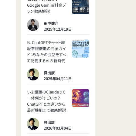
Google Gemini料金プ
ラン徹底解説
田中健介
2025年12月19日
📝 ChatGPTチャット履
歴参照機能の完全ガイ
ド：あなたの会話をすべ
て記憶するAIの新時代
貝出康
2025年04月11日
いま話題のClaudeって
一体何がすごいの？
ChatGPTとの違いから
最新機能まで徹底解説
貝出康
2026年03月04日