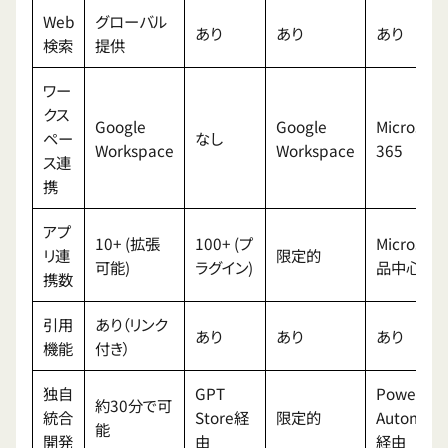
Web
グローバル
あり
あり
あり
検索
提供
ワー
クス
Google
Google
Microsoft
ペー
なし
Workspace
Workspace
365
ス連
携
アプ
10+ (拡張
100+ (プ
Microsof
リ連
限定的
可能)
ラグイン)
品中心
携数
引用
あり（リンク
あり
あり
あり
機能
付き）
独自
GPT
Power
約30分で可
統合
Store経
限定的
Automati
能
開発
由
経由