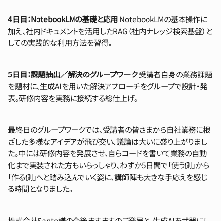
4日目：NotebookLMの基礎と応用
NotebookLMの基本操作に
加え、社内ドキュメントを活用したRAG（社内ナレッジ検索基盤）と
しての実践的な利用方法を習得。
5日目：課題抽出／解決のグループワーク
受講者自身の業務課題
を題材に、生成AIを用いた解決アプローチをグループで設計・発
表。研修内容を実務に接続する総仕上げ。
最終日のグループワークでは、受講者の皆さまから自社業務に根
ざした多様なアイデアが飛び交い、議論は大いに盛り上がりまし
た。中には研修内容を発展させ、自らコードを書いて業務の自動
化まで実装された方もいらっしゃり、わずか5日間で「使う側」から
「作る側」へと踏み込んでいく姿に、講師陣も大きな手応えを感じ
る時間となりました。
株式会社Santo様の今後ますますのご発展と、生成AIを武器にし