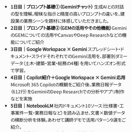
1日目｜プロンプト基礎①（Geminiチャット）
生成AIとの対話
の型を理解。曖昧な指示と精度の高いプロンプトの違いを、建
設業の業務シーンを題材に体感していただきました。
2日目｜プロンプト基礎②（GEMの活用やその他機能）
Gemini
のGEMについての活用やCanvasやDeep Researchなどの機
能についてご紹介
3日目｜Google Workspace × Gemini
スプレッドシート・ド
キュメント・スライドそれぞれでのGemini活用を、部署別ダミー
データ（土木・建築・営業・総務の4種）を用いてハンズオン形式
で学習。
4日目｜Copilot紹介＋
Google Workspace × Gemini
応用
Microsoft 365 Copilotの概観をご紹介後、業務日報データ
（612行）をGeminiのDeep Researchでの分析やアプリ制作
などを実施
5日目｜NotebookLM
社内ドキュメント10ソース（仕様書・工
事案件一覧・業務日報など）を読み込ませ、文書×数値データ
の横断分析を体験。あわせて講師デモで活用パターン9選をご
紹介。