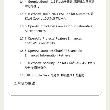
4. Google、Gemini 1.5 Flashを発表、高速化と多言語
対応を強化
5. Microsoft、Build 2024でAI Copilot Summitを開
催、AI Copilotの進化をアピール
6. OpenAI Introduces Canvas for Collaborative
AI Experiences
7. OpenAI’s ‘Projects’ Feature Enhances
ChatGPT’s Versatility
8. OpenAI Launches ChatGPT Search for
Enhanced Information Retrieval
9. Microsoft、Security Copilotを発表、AIによるセキュ
リティ対策を強化
10. Google、Veo2を発表、動画生成AIを進化
今後の展望