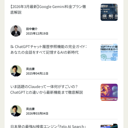
【2026年3月最新】Google Gemini料金プラン徹
底解説
田中健介
2025年12月19日
📝 ChatGPTチャット履歴参照機能の完全ガイド：
あなたの会話をすべて記憶するAIの新時代
貝出康
2025年04月11日
いま話題のClaudeって一体何がすごいの？
ChatGPTとの違いから最新機能まで徹底解説
貝出康
2026年03月04日
日本発の最強AI検索エンジン「Felo AI Search」