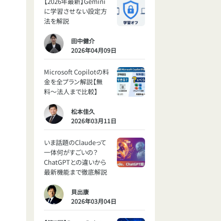
【2026年最新】Gemini
に学習させない設定方
法を解説
田中健介
2026年04月09日
Microsoft Copilotの料
金を全プラン解説【無
料〜法人まで比較】
松本佳久
2026年03月11日
いま話題のClaudeって
一体何がすごいの？
ChatGPTとの違いから
最新機能まで徹底解説
貝出康
2026年03月04日