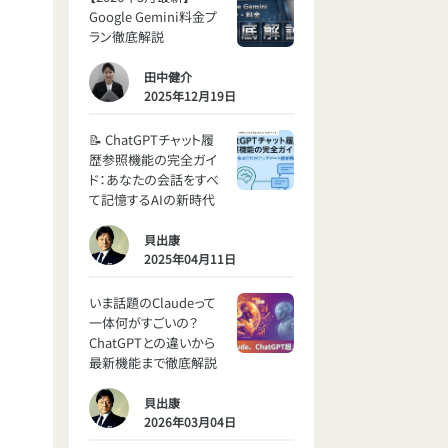
Google Gemini料金プ
ラン徹底解説
田中健介
2025年12月19日
📝 ChatGPTチャット履
歴参照機能の完全ガイ
ド：あなたの会話をすべ
て記憶するAIの新時代
貝出康
2025年04月11日
いま話題のClaudeって
一体何がすごいの？
ChatGPTとの違いから
最新機能まで徹底解説
貝出康
2026年03月04日