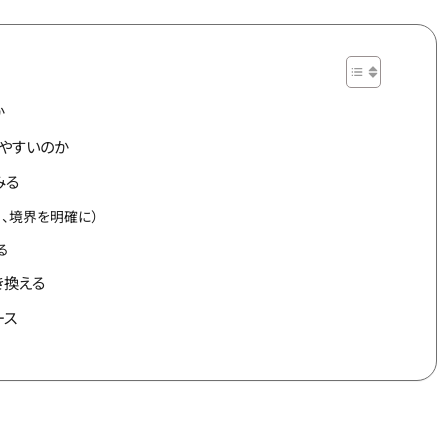
か
やすいのか
みる
（短く、境界を明確に）
る
き換える
ース