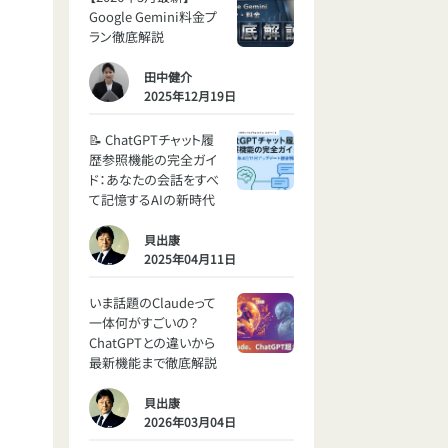
Google Gemini料金プ
ラン徹底解説
田中健介
2025年12月19日
📝 ChatGPTチャット履
歴参照機能の完全ガイ
ド：あなたの会話をすべ
て記憶するAIの新時代
貝出康
2025年04月11日
いま話題のClaudeって
一体何がすごいの？
ChatGPTとの違いから
最新機能まで徹底解説
貝出康
2026年03月04日