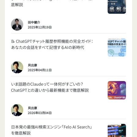
底解説
田中健介
2025年12月19日
📝 ChatGPTチャット履歴参照機能の完全ガイド：
あなたの会話をすべて記憶するAIの新時代
貝出康
2025年04月11日
いま話題のClaudeって一体何がすごいの？
ChatGPTとの違いから最新機能まで徹底解説
貝出康
2026年03月04日
日本発の最強AI検索エンジン「Felo AI Search」
を徹底解説