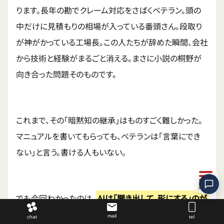
ります。長年の勘でクレーム対応をさばくベテラン。頭の
中だけに見積もりの相場が入っている番頭さん。段取り
が神がかっている工場長。この人たちが辞めた瞬間、会社
から技術と経験がまるごと消える。まさに小説の桐野が
向き合った問題そのものです。
これまで、その「暗黙知の継承」はものすごく難しかった。
マニュアルを書いてもらっても、ベテランは「言葉にでき
ない」と言う。書ける人もいない。
でも今回わかったのは、
AIは「聞き出して、形にする」のが
得意
だということです。今回のスキルが、私に質問を投げ
mail
chat
tel