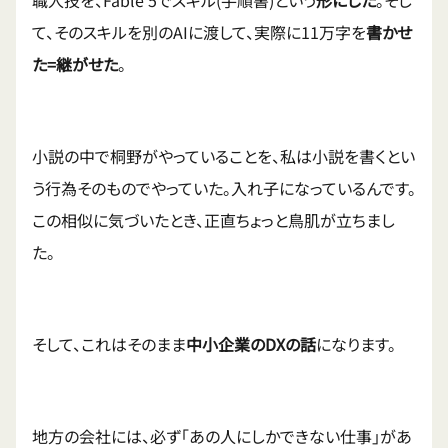
職人技を、Fable 5でスキル(手順書)という
形にした
。そし
て、そのスキルを別のAIに渡して、実際に11万字を
書かせ
た=継がせた
。
小説の中で桐野がやっていることを、私は小説を書くとい
う行為そのものでやっていた。入れ子になっているんです。
この相似に気づいたとき、正直ちょっと鳥肌が立ちまし
た。
そして、これはそのまま
中小企業のDXの話
になります。
地方の会社には、必ず「あの人にしかできない仕事」があ