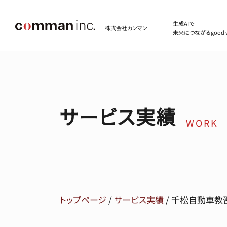
生成AIで
株式会社カンマン
未来につながるgood v
サービス実績
WORK
トップページ
/
サービス実績
/
千松自動車教