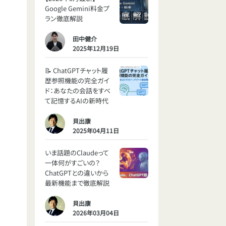
Google Gemini料金プ
ラン徹底解説
田中健介
2025年12月19日
📝 ChatGPTチャット履
歴参照機能の完全ガイ
ド：あなたの会話をすべ
て記憶するAIの新時代
貝出康
2025年04月11日
いま話題のClaudeって
一体何がすごいの？
ChatGPTとの違いから
最新機能まで徹底解説
貝出康
2026年03月04日