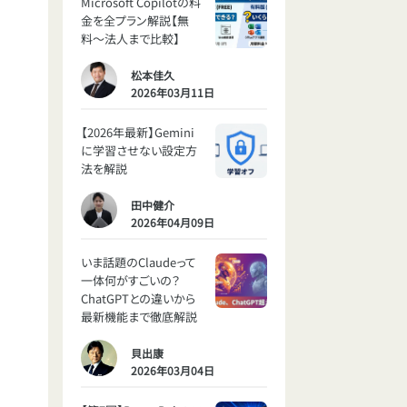
Microsoft Copilotの料
金を全プラン解説【無
料〜法人まで比較】
松本佳久
2026年03月11日
【2026年最新】Gemini
に学習させない設定方
法を解説
田中健介
2026年04月09日
いま話題のClaudeって
一体何がすごいの？
ChatGPTとの違いから
最新機能まで徹底解説
貝出康
2026年03月04日