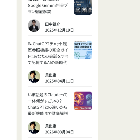
Google Gemini料金プ
ラン徹底解説
田中健介
2025年12月19日
📝 ChatGPTチャット履
歴参照機能の完全ガイ
ド：あなたの会話をすべ
て記憶するAIの新時代
貝出康
2025年04月11日
いま話題のClaudeって
一体何がすごいの？
ChatGPTとの違いから
最新機能まで徹底解説
貝出康
2026年03月04日