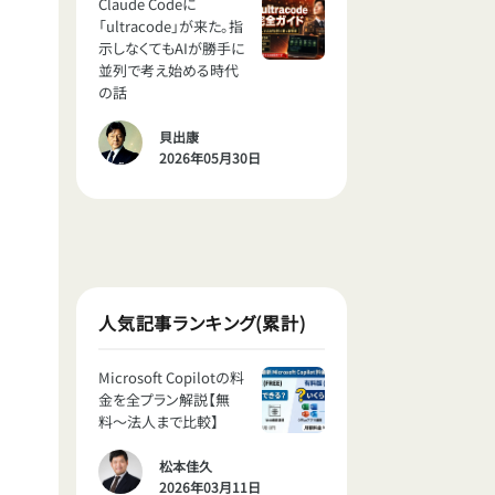
Claude Codeに
「ultracode」が来た。指
示しなくてもAIが勝手に
並列で考え始める時代
の話
貝出康
2026年05月30日
人気記事ランキング(累計)
Microsoft Copilotの料
金を全プラン解説【無
料〜法人まで比較】
松本佳久
2026年03月11日