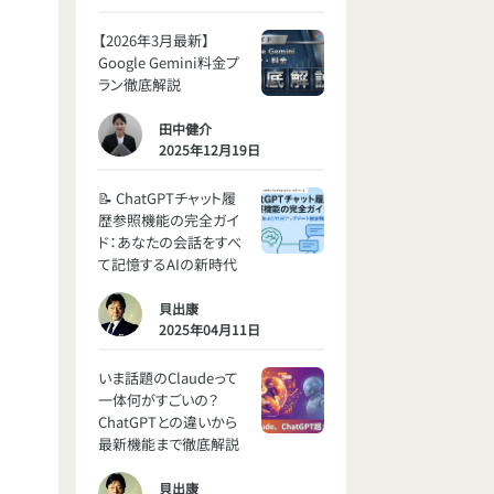
【2026年3月最新】
Google Gemini料金プ
ラン徹底解説
田中健介
2025年12月19日
📝 ChatGPTチャット履
歴参照機能の完全ガイ
ド：あなたの会話をすべ
て記憶するAIの新時代
貝出康
2025年04月11日
いま話題のClaudeって
一体何がすごいの？
ChatGPTとの違いから
最新機能まで徹底解説
貝出康