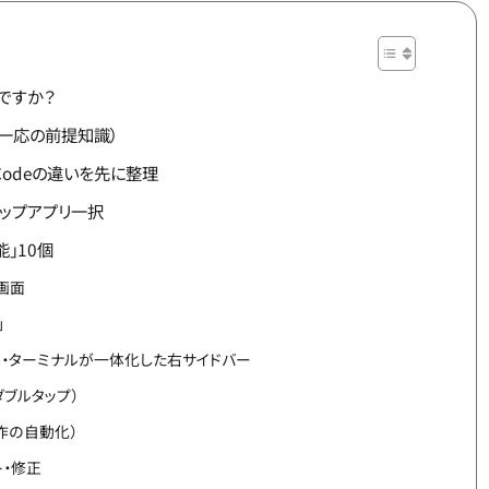
何ですか？
？（一応の前提知識）
aude Codeの違いを先に整理
トップアプリ一択
」10個
画面
」
ビュー・ターミナルが一体化した右サイドバー
ダブルタップ）
C操作の自動化）
ト・修正