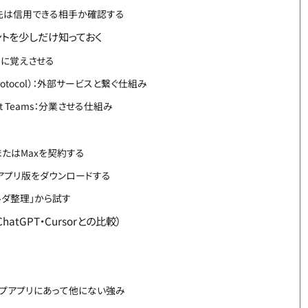
ぎ先は信用できる相手か確認する
ントを少しだけ知っておく
をAIに覚えさせる
t Protocol）：外部サービスと繋ぐ仕組み
t Teams：分業させる仕組み
roまたはMaxを契約する
プアプリ版をダウンロードする
ルダ整理」から試す
tGPT・Cursorとの比較）
クトップアプリにあって他にない強み