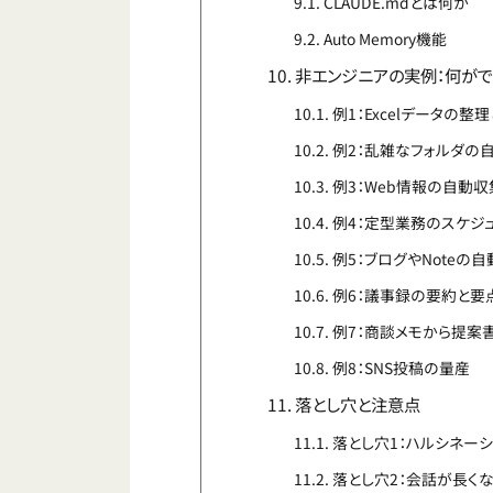
CLAUDE.mdとは何か
Auto Memory機能
非エンジニアの実例：何がで
例1：Excelデータの整
例2：乱雑なフォルダの
例3：Web情報の自動収
例4：定型業務のスケジューリ
例5：ブログやNoteの
例6：議事録の要約と要
例7：商談メモから提案
例8：SNS投稿の量産
落とし穴と注意点
落とし穴1：ハルシネーシ
落とし穴2：会話が長く