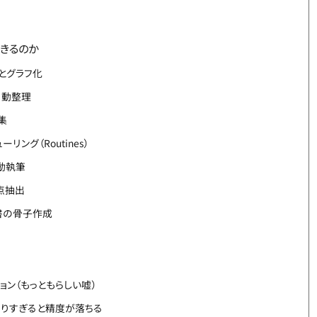
きるのか
理とグラフ化
自動整理
集
ング（Routines）
自動執筆
点抽出
書の骨子作成
ョン（もっともらしい嘘）
なりすぎると精度が落ちる