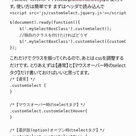
す。 使い方は簡単です まずはヘッダで読み込んで
<script src='js/customSelect.jquery.js'></script>
$(document).ready(function(){

    $('.mySelectBoxClass').customSelect();

    //独自のクラスを付けたければどうぞ

    $('.mySelectBoxClass').customSelect({customClass
});
これだけでクラスを振ってくれるので、あとは cssを調整する
だけです。 とりあえずは【通常】と【マウスオーバー時のselect
タグ】だけ書いておけばいいと思ってます。
/*【通常】*/

.customSelect {

}

/*【マウスオーバー時のselectタグ】*/

.customSelect.customSelectHover{

}

/*【選択肢(option)オープン時のselectタグ】*/
