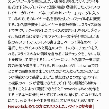
スライスツールで書き出したい画像を選択していく（ファイル
形式は下部のプロパティで選択可能）
②
選択したスライスの
レイヤーがレイヤーパネルの「Webレイヤー」フォルダに入っ
ているので、そのレイヤー名を書き出したいファイル名に変更
する。
③
名前を変更したレイヤーを複数選択し、スライス画像
上で右クリック→選択したスライスの書き出しを選ぶ。
④
ファ
イル名は適当に変更（アルファベット一文字等） 書き出し：画
像のみ スライス：スライスの書き出し ページ：現在のページ
選択したスライスのみと現在のステートのみにチェックを入
れる。 スライスのない領域を含めるにはチェックをしない。 以
上を確認して実行すると、レイヤーにつけた名前で一気に複
数の画像が書き出しされる。 PhotoshopやIllustratorでひ
とつずつ画像を書き出していたのがなんだったのかというよ
うな機能なので感動しました。 他にはひとつのpngファイル
で複数のページが管理できたり、ガイド間の距離がShiftキー
を押すことによって確認できたりとFireworksはWeb制作を
する上で本当に便利だと感じています。 早く使いこなせるよう
にこういったサイトや本を参考にしていきたいと思います！
・
Fireworks初めての方にオススメしたいサイトと参考書 |