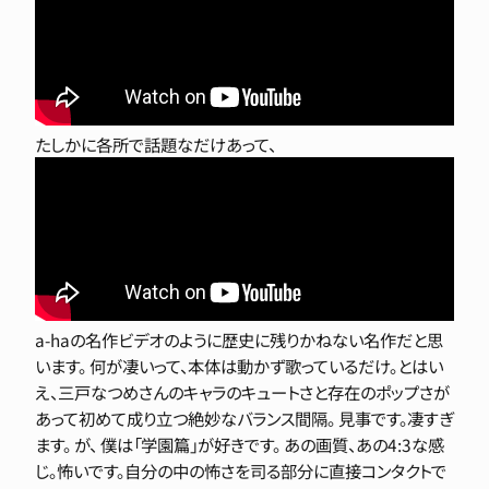
たしかに各所で話題なだけあって、
a-haの名作ビデオのように歴史に残りかねない名作だと思
います。 何が凄いって、本体は動かず歌っているだけ。とはい
え、三戸なつめさんのキャラのキュートさと存在のポップさが
あって初めて成り立つ絶妙なバランス間隔。 見事です。凄すぎ
ます。
が、
僕は「学園篇」が好きです。 あの画質、あの4:3な感
じ。怖いです。自分の中の怖さを司る部分に直接コンタクトで