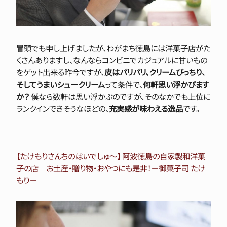
冒頭でも申し上げましたが、わがまち徳島には洋菓子店がた
くさんありますし、なんならコンビニでカジュアルに甘いもの
をゲット出来る昨今ですが、
皮はパリパリ、クリームびっちり、
そしてうまいシュークリーム
って条件で、
何軒思い浮かびます
か？
僕なら数軒は思い浮かぶのですが、そのなかでも上位に
ランクインできそうなほどの、
充実感が味わえる逸品
です。
【たけもりさんちのぱいでしゅ～】 阿波徳島の自家製和洋菓
子の店 お土産・贈り物・おやつにも是非！－御菓子司 たけ
もり－