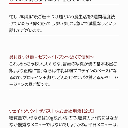
忙しい時期に晩ご飯＋つけ麺という食生活を2週間程度続
けていたらド偉く太ってしまいまして。急いで減量なうという
話しでございます。
具付きつけ麺 – セブン-イレブン～近くて便利～
これ、めっちゃおいしい！ ちな、冒頭の写真が僕の基本お昼ご
飯。 より正確に言うならば牛乳は粉プロテインのベースにな
るので、プロテイン＋卵と、どんだけタンパク質とるんや！ バ
ージョンの昼ご飯です。
ウェイトダウン｜ザバス｜株式会社 明治【公式】
糖質量でいうならば10gちょいなので、糖質カット的にはなか
なか優秀なメニューではないでしょうかね。 平日メニューは、