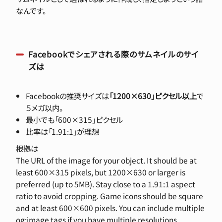
なんです。
Facebookでシェアされる際のサムネイルのサイ
ズは
Facebookの推奨サイズは
「1200×630」ピクセル以上
で
５メガ以内。
最小でも「600×315」ピクセル
比率は「1.91:1」が理想
根拠は
The URL of the image for your object. It should be at
least 600×315 pixels, but 1200×630 or larger is
preferred (up to 5MB). Stay close to a 1.91:1 aspect
ratio to avoid cropping. Game icons should be square
and at least 600×600 pixels. You can include multiple
og:image tags if you have multiple resolutions