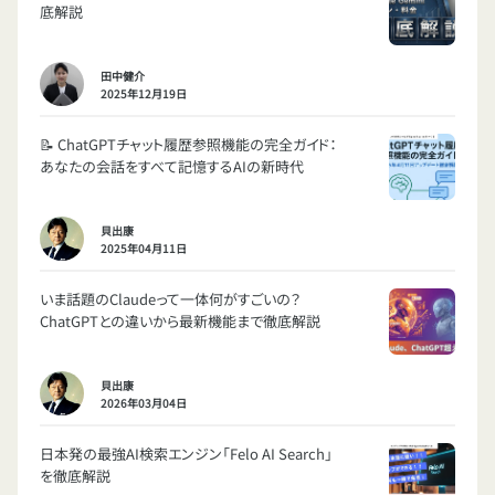
底解説
田中健介
2025年12月19日
📝 ChatGPTチャット履歴参照機能の完全ガイド：
あなたの会話をすべて記憶するAIの新時代
貝出康
2025年04月11日
いま話題のClaudeって一体何がすごいの？
ChatGPTとの違いから最新機能まで徹底解説
貝出康
2026年03月04日
日本発の最強AI検索エンジン「Felo AI Search」
を徹底解説