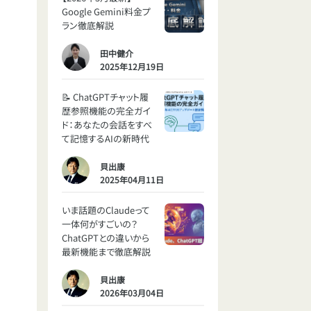
Google Gemini料金プ
ラン徹底解説
田中健介
2025年12月19日
📝 ChatGPTチャット履
歴参照機能の完全ガイ
ド：あなたの会話をすべ
て記憶するAIの新時代
貝出康
2025年04月11日
いま話題のClaudeって
一体何がすごいの？
ChatGPTとの違いから
最新機能まで徹底解説
貝出康
2026年03月04日