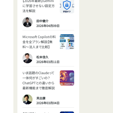
【2026年最新】Gemini
に学習させない設定方
法を解説
田中健介
2026年04月09日
Microsoft Copilotの料
金を全プラン解説【無
料〜法人まで比較】
松本佳久
2026年03月11日
いま話題のClaudeって
一体何がすごいの？
ChatGPTとの違いから
最新機能まで徹底解説
貝出康
2026年03月04日