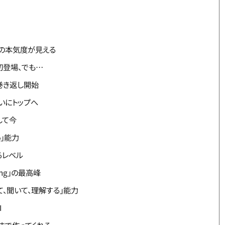
gleの本気度が見える
）：初登場、でも…
）：巻き返し開始
：ついにトップへ
そして今
い」能力
るレベル
ding」の最高峰
見て、聞いて、理解する」能力
I