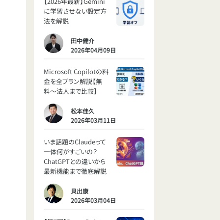
【2026年最新】Gemini
に学習させない設定方
法を解説
田中健介
2026年04月09日
Microsoft Copilotの料
金を全プラン解説【無
料〜法人まで比較】
松本佳久
2026年03月11日
いま話題のClaudeって
一体何がすごいの？
ChatGPTとの違いから
最新機能まで徹底解説
貝出康
2026年03月04日