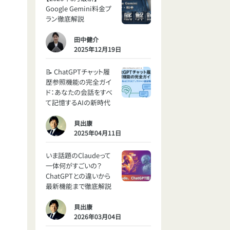
Google Gemini料金プ
ラン徹底解説
田中健介
2025年12月19日
📝 ChatGPTチャット履
歴参照機能の完全ガイ
ド：あなたの会話をすべ
て記憶するAIの新時代
貝出康
2025年04月11日
いま話題のClaudeって
一体何がすごいの？
ChatGPTとの違いから
最新機能まで徹底解説
貝出康
2026年03月04日