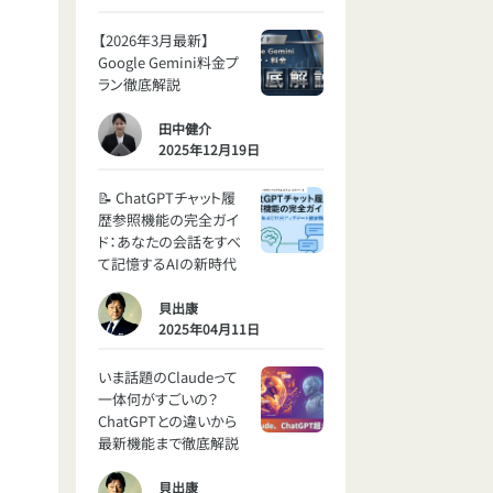
【2026年3月最新】
Google Gemini料金プ
ラン徹底解説
田中健介
2025年12月19日
📝 ChatGPTチャット履
歴参照機能の完全ガイ
ド：あなたの会話をすべ
て記憶するAIの新時代
貝出康
2025年04月11日
いま話題のClaudeって
一体何がすごいの？
ChatGPTとの違いから
最新機能まで徹底解説
貝出康