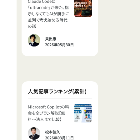
Claude Codeに
「ultracode」が来た。指
示しなくてもAIが勝手に
並列で考え始める時代
の話
貝出康
2026年05月30日
人気記事ランキング(累計)
Microsoft Copilotの料
金を全プラン解説【無
料〜法人まで比較】
松本佳久
2026年03月11日