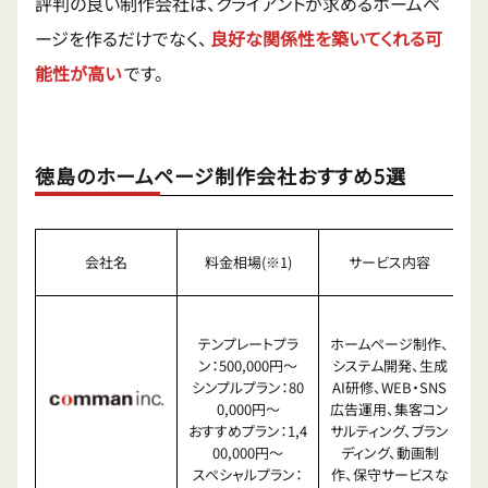
評判の良い制作会社は、クライアントが求めるホームペ
ージを作るだけでなく、
良好な関係性を築いてくれる可
能性が高い
です。
徳島のホームページ制作会社おすすめ5選
会社名
料金相場(※1)
サービス内容
テンプレートプラ
ホームページ制作、
ン：500,000円〜
システム開発、生成
シンプルプラン：80
AI研修、WEB・SNS
0,000円〜
広告運用、集客コン
おすすめプラン：1,4
サルティング、ブラン
ー
00,000円〜
ディング、動画制
スペシャルプラン：
作、保守サービスな