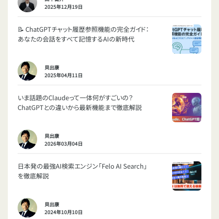
2025年12月19日
📝 ChatGPTチャット履歴参照機能の完全ガイド：
あなたの会話をすべて記憶するAIの新時代
貝出康
2025年04月11日
いま話題のClaudeって一体何がすごいの？
ChatGPTとの違いから最新機能まで徹底解説
貝出康
2026年03月04日
日本発の最強AI検索エンジン「Felo AI Search」
を徹底解説
貝出康
2024年10月10日