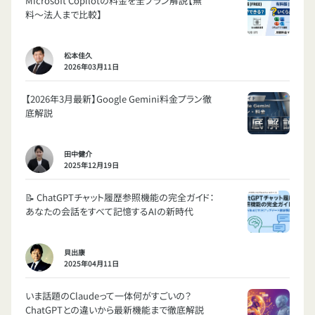
Microsoft Copilotの料金を全プラン解説【無
料〜法人まで比較】
松本佳久
2026年03月11日
【2026年3月最新】Google Gemini料金プラン徹
底解説
田中健介
2025年12月19日
📝 ChatGPTチャット履歴参照機能の完全ガイド：
あなたの会話をすべて記憶するAIの新時代
貝出康
2025年04月11日
いま話題のClaudeって一体何がすごいの？
ChatGPTとの違いから最新機能まで徹底解説