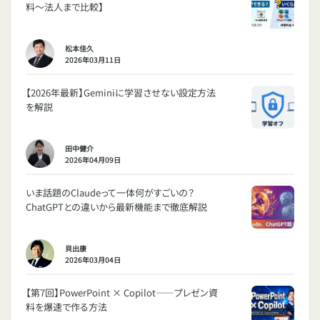
料〜法人まで比較】
松本佳久
2026年03月11日
【2026年最新】Geminiに学習させない設定方法
を解説
田中健介
2026年04月09日
いま話題のClaudeって一体何がすごいの？
ChatGPTとの違いから最新機能まで徹底解説
貝出康
2026年03月04日
【第7回】PowerPoint × Copilot——プレゼン資
料を爆速で作る方法