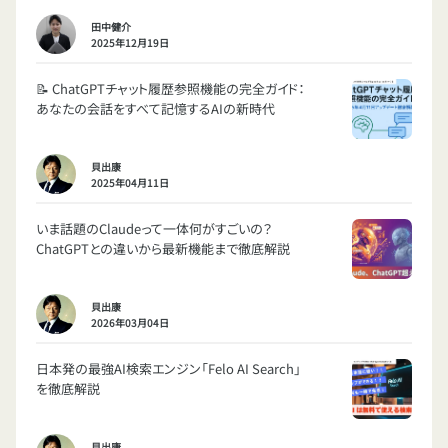
田中健介
2025年12月19日
📝 ChatGPTチャット履歴参照機能の完全ガイド：
あなたの会話をすべて記憶するAIの新時代
貝出康
2025年04月11日
いま話題のClaudeって一体何がすごいの？
ChatGPTとの違いから最新機能まで徹底解説
貝出康
2026年03月04日
日本発の最強AI検索エンジン「Felo AI Search」
を徹底解説
貝出康